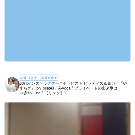
sai_ram_sonoko
50代インストラクター＊セラピスト
ピラティス＆ヨガ／『や
すらぎ』
phi pilates／A-yoga
* プライベートの出来事は
→@so._.no
* 【リンク】☟