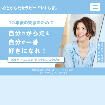
心とからだセラピー『やすらぎ』
Toggl
navig
静岡の浜松市にあるピラティス&ヨガの
プライベートサロンやすらぎ