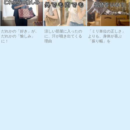
だれかの「好き」が、
涼しい部屋に入ったの
「ミリ単位の正しさ」
だれかの「愉しみ」
に、汗が噴き出てくる
よりも、身体が喜ぶ
に！
理由
「振り幅」を