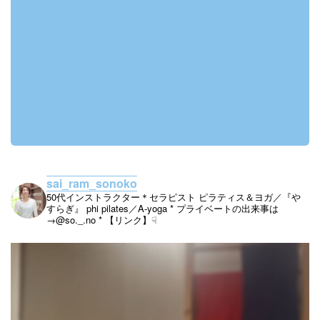
sai_ram_sonoko
50代インストラクター＊セラピスト
ピラティス＆ヨガ／『や
すらぎ』
phi pilates／A-yoga
* プライベートの出来事は
→@so._.no
* 【リンク】☟