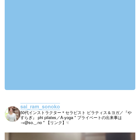
sai_ram_sonoko
50代インストラクター＊セラピスト
ピラティス＆ヨガ／『や
すらぎ』
phi pilates／A-yoga
* プライベートの出来事は
→@so._.no
* 【リンク】☟