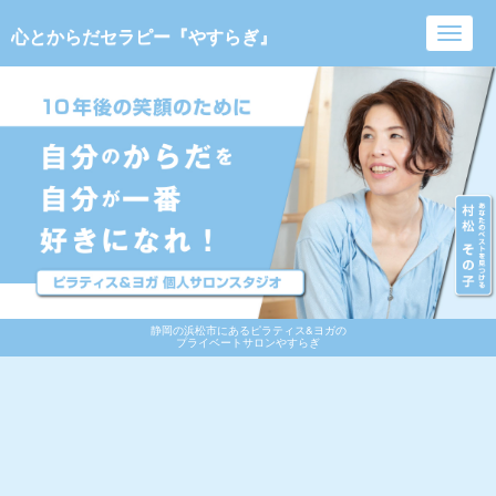
心とからだセラピー『やすらぎ』
Toggl
navig
静岡の浜松市にあるピラティス&ヨガの
プライベートサロンやすらぎ