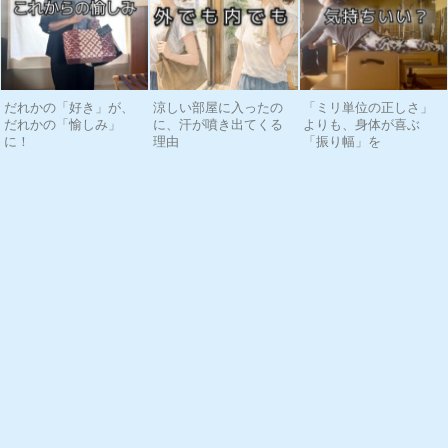
だれかの「好き」が、
涼しい部屋に入ったの
「ミリ単位の正しさ」
だれかの「愉しみ」
に、汗が噴き出てくる
よりも、身体が喜ぶ
に！
理由
「振り幅」を