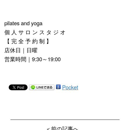
pilates and yoga
個 人 サ ロ ン ス タ ジ オ
【 完 全 予 約 制 】
店休日｜日曜
営業時間｜9:30～19:00
Pocket
＜前の記事へ