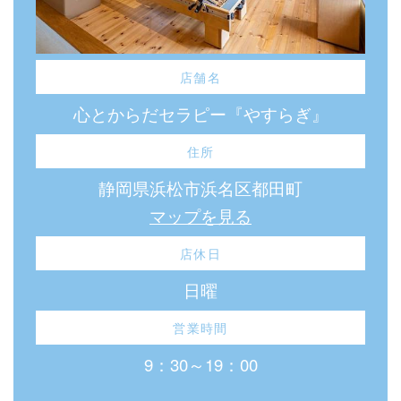
店舗名
心とからだセラピー『やすらぎ』
住所
静岡県浜松市浜名区都田町
マップを見る
店休日
日曜
営業時間
9：30～19：00