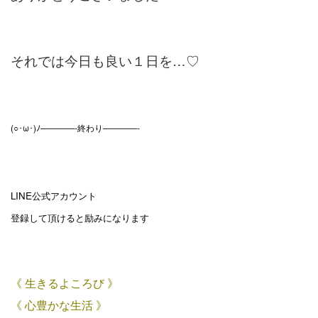
それでは今日も良い１日を…♡
(○･ω･)ﾉ————-終わり————-
LINE公式アカウント
登録して頂けると励みになります
《 生きるよころび 》
《 心豊かな生活 》