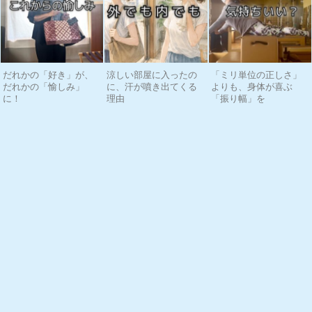
だれかの「好き」が、
涼しい部屋に入ったの
「ミリ単位の正しさ」
だれかの「愉しみ」
に、汗が噴き出てくる
よりも、身体が喜ぶ
に！
理由
「振り幅」を