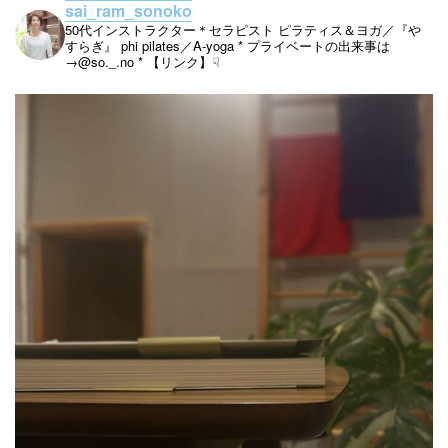
sai_ram_sonoko
50代インストラクター＊セラピスト
ピラティス＆ヨガ／『や
すらぎ』
phi pilates／A-yoga
* プライベートの出来事は
→@so._.no
* 【リンク】☟