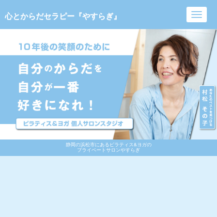
心とからだセラピー『やすらぎ』
Toggl
navig
静岡の浜松市にあるピラティス&ヨガの
プライベートサロンやすらぎ