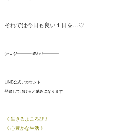
それでは今日も良い１日を…♡
(○･ω･)ﾉ————-終わり————-
LINE公式アカウント
登録して頂けると励みになります
《 生きるよころび 》
《 心豊かな生活 》