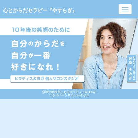
心とからだセラピー『やすらぎ』
Toggl
navig
静岡の浜松市にあるピラティス&ヨガの
プライベートサロンやすらぎ