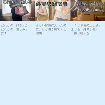
だれかの「好き」が、
涼しい部屋に入ったの
「ミリ単位の正しさ」
だれかの「愉しみ」
に、汗が噴き出てくる
よりも、身体が喜ぶ
に！
理由
「振り幅」を