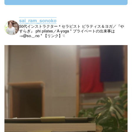
sai_ram_sonoko
50代インストラクター＊セラピスト
ピラティス＆ヨガ／『や
すらぎ』
phi pilates／A-yoga
* プライベートの出来事は
→@so._.no
* 【リンク】☟