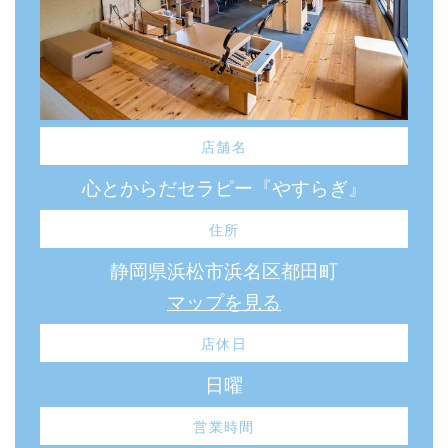
店舗名
心とからだセラピー『やすらぎ』
住所
静岡県浜松市浜名区都田町
マップを見る
店休日
日曜
営業時間