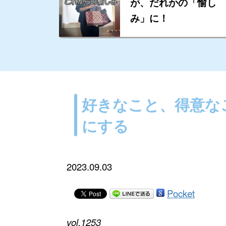
が、だれかの「愉し
み」に！
好きなこと、得意な
にする
2023.09.03
Pocket
vol.1253