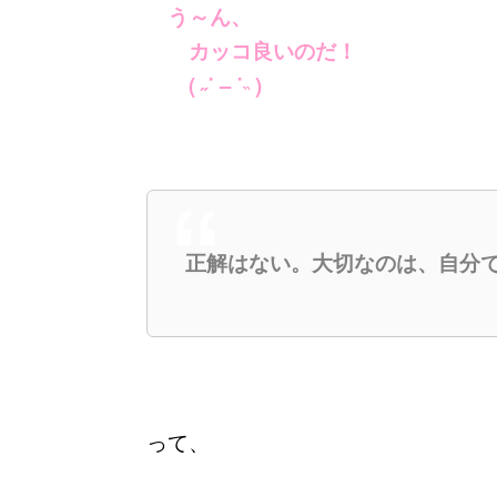
う～ん、
カッコ良いのだ！
( ˶˙ – ˙
˵
)
正解はない。大切なのは、自分
って、