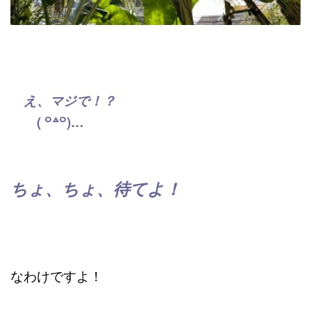
え、マジで！？
( ꒪꒫꒪)…
ちょ、ちょ、待てよ！
なわけですよ！