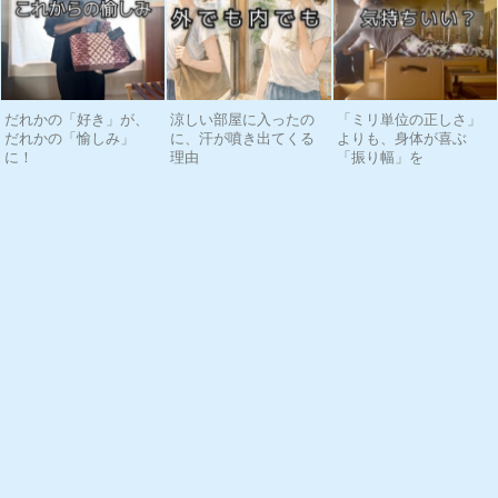
だれかの「好き」が、
涼しい部屋に入ったの
「ミリ単位の正しさ」
だれかの「愉しみ」
に、汗が噴き出てくる
よりも、身体が喜ぶ
に！
理由
「振り幅」を