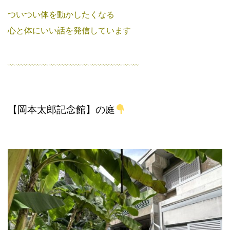
ついつい体を動かしたくなる
心と体にいい話を発信しています
﹏﹏﹏﹏﹏﹏﹏﹏﹏﹏﹏﹏﹏﹏﹏﹏
【岡本太郎記念館】の庭