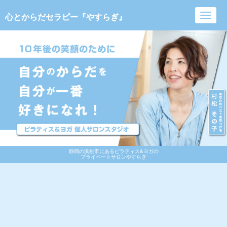
心とからだセラピー『やすらぎ』
Toggl
navig
静岡の浜松市にあるピラティス&ヨガの
プライベートサロンやすらぎ