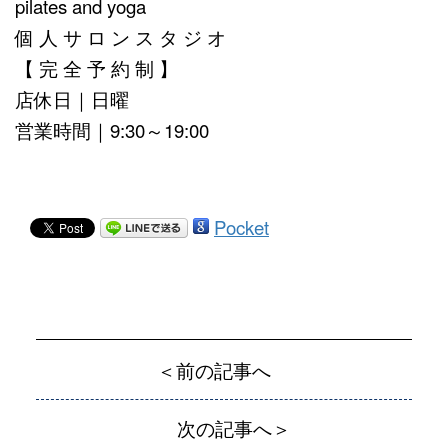
pilates and yoga
個 人 サ ロ ン ス タ ジ オ
【 完 全 予 約 制 】
店休日｜日曜
営業時間｜9:30～19:00
Pocket
＜前の記事へ
次の記事へ＞