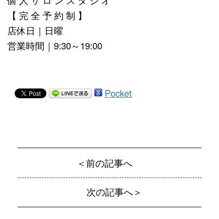
個 人 サ ロ ン ス タ ジ オ
【 完 全 予 約 制 】
店休日｜日曜
営業時間｜9:30～19:00
Pocket
＜前の記事へ
次の記事へ＞