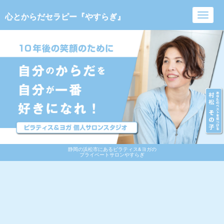
心とからだセラピー『やすらぎ』
Toggl
navig
静岡の浜松市にあるピラティス&ヨガの
プライベートサロンやすらぎ