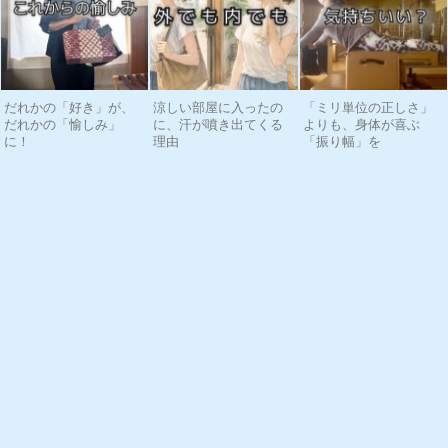
だれかの「好き」が、
涼しい部屋に入ったの
「ミリ単位の正しさ」
だれかの「愉しみ」
に、汗が噴き出てくる
よりも、身体が喜ぶ
に！
理由
「振り幅」を