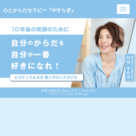
心とからだセラピー『やすらぎ』
Toggl
navig
静岡の浜松市にあるピラティス&ヨガの
プライベートサロンやすらぎ