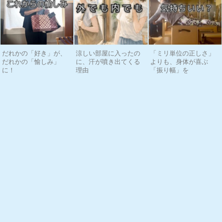
だれかの「好き」が、
涼しい部屋に入ったの
「ミリ単位の正しさ」
だれかの「愉しみ」
に、汗が噴き出てくる
よりも、身体が喜ぶ
に！
理由
「振り幅」を