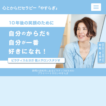
心とからだセラピー『やすらぎ』
Toggl
navig
静岡の浜松市にあるピラティス&ヨガの
プライベートサロンやすらぎ