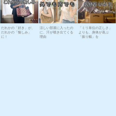
だれかの「好き」が、
涼しい部屋に入ったの
「ミリ単位の正しさ」
だれかの「愉しみ」
に、汗が噴き出てくる
よりも、身体が喜ぶ
に！
理由
「振り幅」を