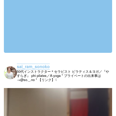
sai_ram_sonoko
50代インストラクター＊セラピスト
ピラティス＆ヨガ／『や
すらぎ』
phi pilates／A-yoga
* プライベートの出来事は
→@so._.no
* 【リンク】☟