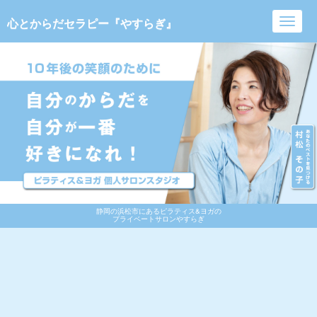
心とからだセラピー『やすらぎ』
Toggl
navig
静岡の浜松市にあるピラティス&ヨガの
プライベートサロンやすらぎ