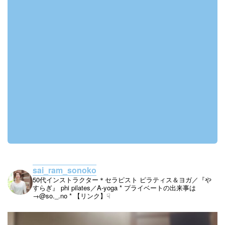
sai_ram_sonoko
50代インストラクター＊セラピスト
ピラティス＆ヨガ／『や
すらぎ』
phi pilates／A-yoga
* プライベートの出来事は
→@so._.no
* 【リンク】☟