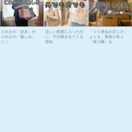
だれかの「好き」が、
涼しい部屋に入ったの
「ミリ単位の正しさ」
だれかの「愉しみ」
に、汗が噴き出てくる
よりも、身体が喜ぶ
に！
理由
「振り幅」を