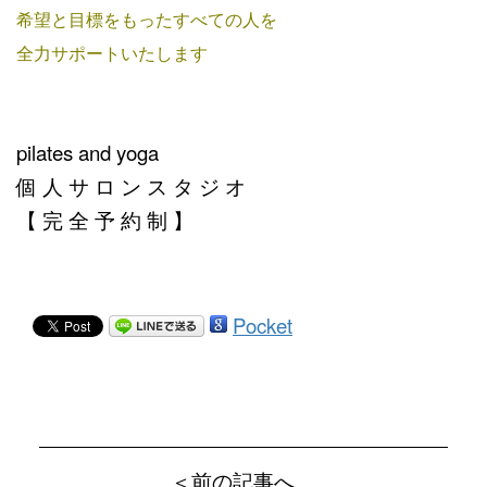
希望と目標をもったすべての人を
全力サポートいたします
pilates and yoga
個 人 サ ロ ン ス タ ジ オ
【 完 全 予 約 制 】
Pocket
＜前の記事へ