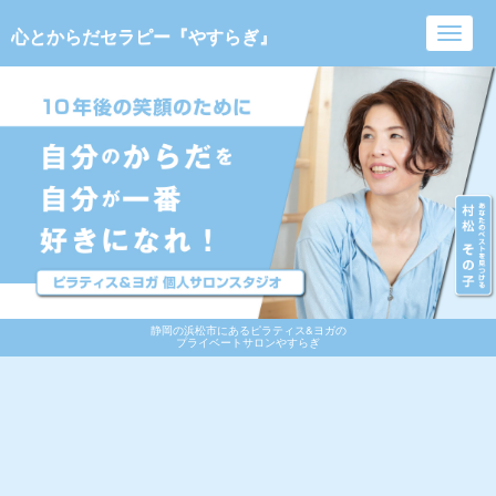
心とからだセラピー『やすらぎ』
Toggl
navig
静岡の浜松市にあるピラティス&ヨガの
プライベートサロンやすらぎ