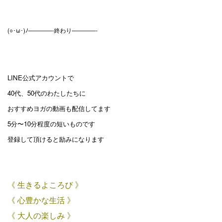
(○･ω･)ﾉ————-終わり————-
LINE公式アカウントで
40代、50代のわたしたちに
おすすめヨガの動画も配信してます
5分〜10分程度の短いものです
登録して頂けると励みになります
《 生きるよころび 》
《 心豊かな生活 》
《 大人の楽しみ 》