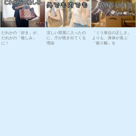
だれかの「好き」が、
涼しい部屋に入ったの
「ミリ単位の正しさ」
だれかの「愉しみ」
に、汗が噴き出てくる
よりも、身体が喜ぶ
に！
理由
「振り幅」を