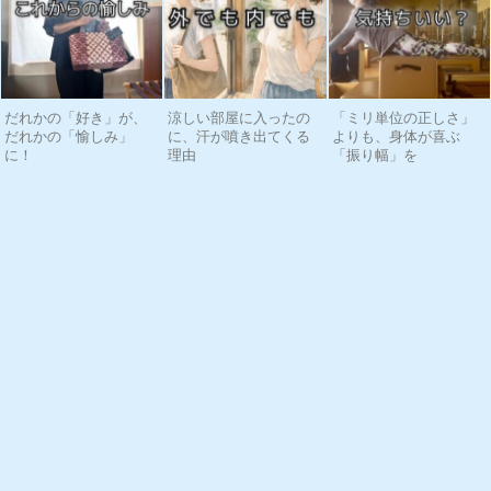
だれかの「好き」が、
涼しい部屋に入ったの
「ミリ単位の正しさ」
だれかの「愉しみ」
に、汗が噴き出てくる
よりも、身体が喜ぶ
に！
理由
「振り幅」を