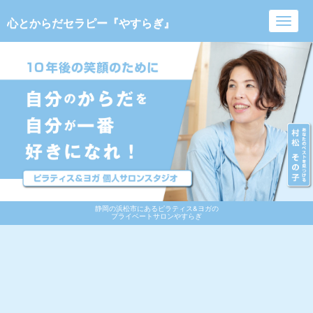
心とからだセラピー『やすらぎ』
Toggl
navig
静岡の浜松市にあるピラティス&ヨガの
プライベートサロンやすらぎ