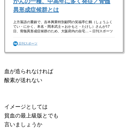
がんの一種、中高年に多く発症／骨髄
異形成症候群とは
上方落語の重鎮で、吉本興業特別顧問の笑福亭仁鶴（しょうふく
てい・にかく、本名・岡本武士＝おかもと・たけし）さんが17
日、骨髄異形成症候群のため、大阪府内の自宅… – 日刊スポーツ
新聞社のニュースサイト、ニッカンスポーツ・コム
（nikkansports.com）。
日刊スポーツ
血が造られなければ
酸素が送れない
イメージとしては
貧血の最上級版とでも
言いましょうか