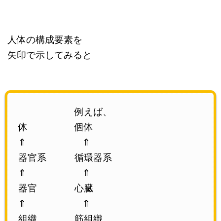
人体の構成要素を
矢印で示してみると
例えば、
体 個体
⇑ ⇑
器官系 循環器系
⇑ ⇑
器官 心臓
⇑ ⇑
組織 筋組織