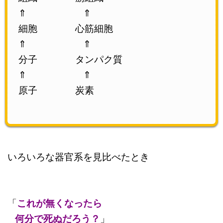
⇑ ⇑
細胞 心筋細胞
⇑ ⇑
分子 タンパク質
⇑ ⇑
原子 炭素
いろいろな器官系を見比べたとき
「
これが無くなったら
何分で死ぬだろう？
」