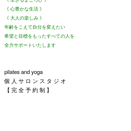
《 心豊かな生活 》
《 大人の楽しみ 》
年齢をこえて自分を変えたい
希望と目標をもったすべての人を
全力サポートいたします
pilates and yoga
個 人 サ ロ ン ス タ ジ オ
【 完 全 予 約 制 】