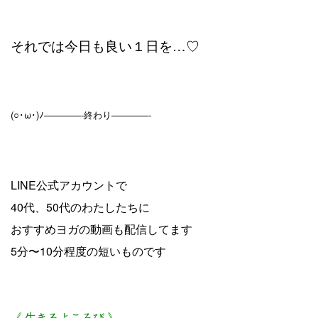
それでは今日も良い１日を…♡
(○･ω･)ﾉ————-終わり————-
LINE公式アカウントで
40代、50代のわたしたちに
おすすめヨガの動画も配信してます
5分〜10分程度の短いものです
《 生きるよころび 》