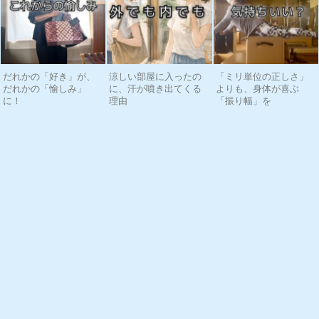
だれかの「好き」が、
涼しい部屋に入ったの
「ミリ単位の正しさ」
だれかの「愉しみ」
に、汗が噴き出てくる
よりも、身体が喜ぶ
に！
理由
「振り幅」を