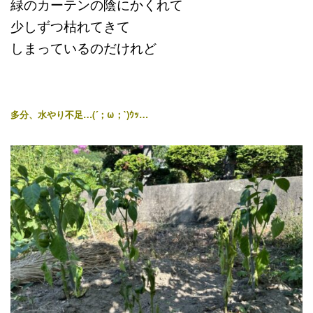
緑のカーテンの陰にかくれて
少しずつ枯れてきて
しまっているのだけれど
多分、水やり不足…(´；ω；`)ｳｯ…