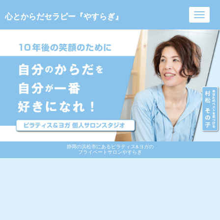
心とからだセラピー『やすらぎ』
Toggl
navig
静岡の浜松市にあるピラティス&ヨガの
プライベートサロンやすらぎ