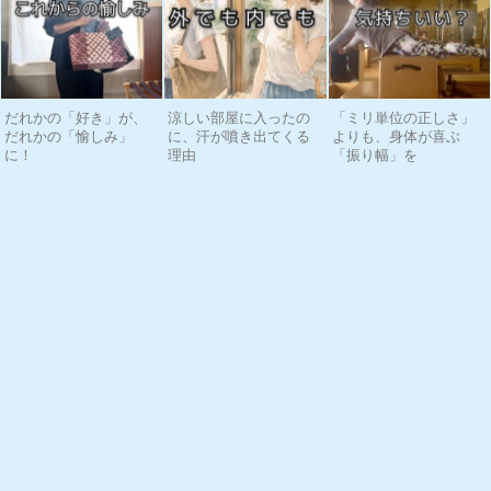
だれかの「好き」が、
涼しい部屋に入ったの
「ミリ単位の正しさ」
だれかの「愉しみ」
に、汗が噴き出てくる
よりも、身体が喜ぶ
に！
理由
「振り幅」を