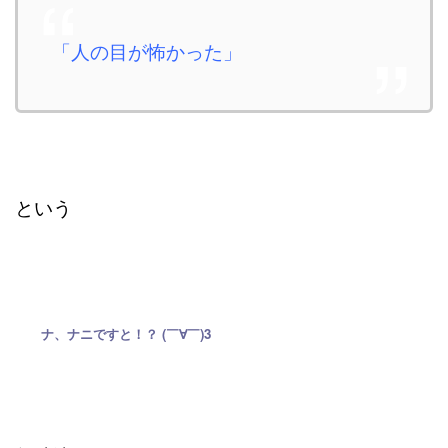
「人の目が怖かった」
という
ナ、ナニですと！？ (￣∀￣)3