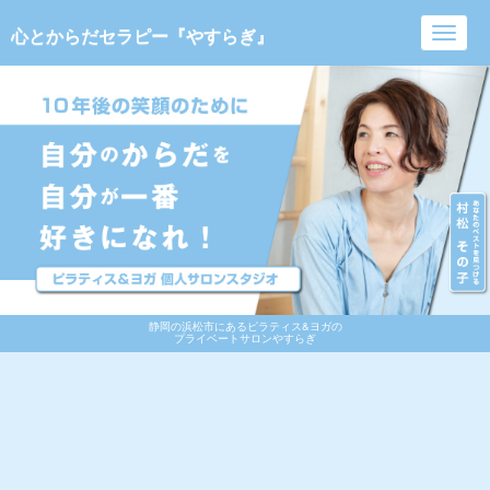
心とからだセラピー『やすらぎ』
Toggl
navig
静岡の浜松市にあるピラティス&ヨガの
プライベートサロンやすらぎ