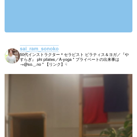
sai_ram_sonoko
50代インストラクター＊セラピスト
ピラティス＆ヨガ／『や
すらぎ』
phi pilates／A-yoga
* プライベートの出来事は
→@so._.no
* 【リンク】☟