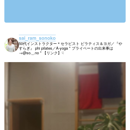
sai_ram_sonoko
50代インストラクター＊セラピスト
ピラティス＆ヨガ／『や
すらぎ』
phi pilates／A-yoga
* プライベートの出来事は
→@so._.no
* 【リンク】☟