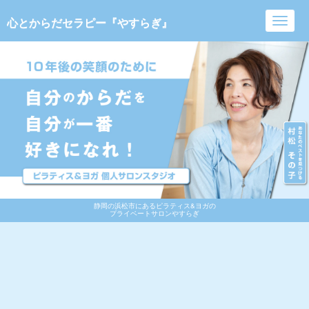
心とからだセラピー『やすらぎ』
Toggl
navig
静岡の浜松市にあるピラティス&ヨガの
プライベートサロンやすらぎ