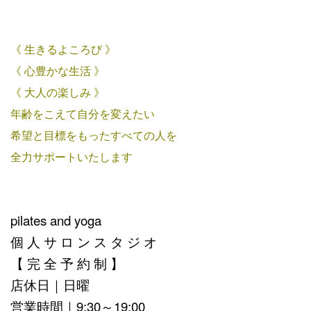
《 生きるよころび 》
《 心豊かな生活 》
《 大人の楽しみ 》
年齢をこえて自分を変えたい
希望と目標をもったすべての人を
全力サポートいたします
pilates and yoga
個 人 サ ロ ン ス タ ジ オ
【 完 全 予 約 制 】
店休日｜日曜
営業時間｜9:30～19:00