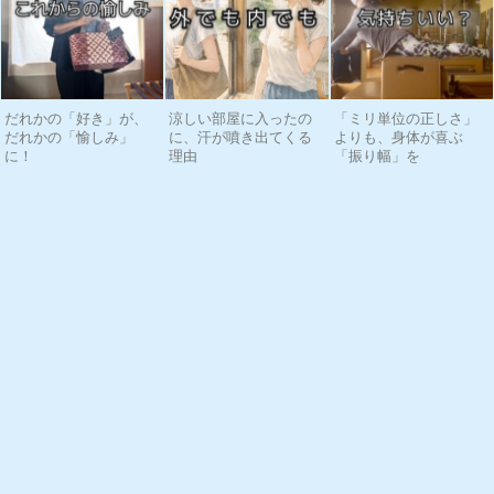
だれかの「好き」が、
涼しい部屋に入ったの
「ミリ単位の正しさ」
だれかの「愉しみ」
に、汗が噴き出てくる
よりも、身体が喜ぶ
に！
理由
「振り幅」を