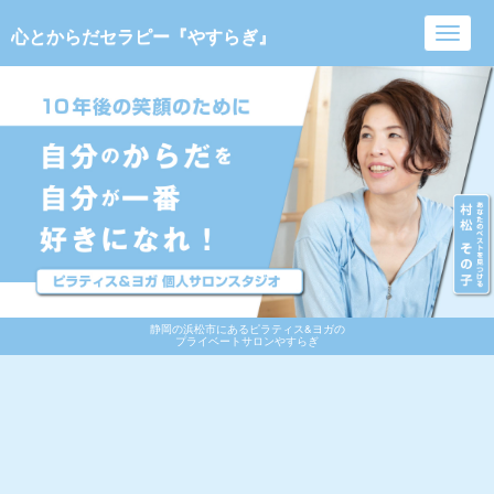
心とからだセラピー『やすらぎ』
Toggl
navig
静岡の浜松市にあるピラティス&ヨガの
プライベートサロンやすらぎ