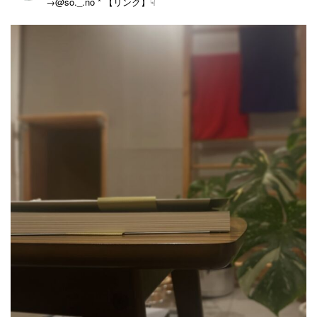
→@so._.no
* 【リンク】☟