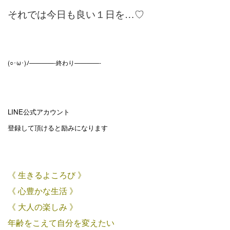
それでは今日も良い１日を…♡
(○･ω･)ﾉ————-終わり————-
LINE公式アカウント
登録して頂けると励みになります
《 生きるよころび 》
《 心豊かな生活 》
《 大人の楽しみ 》
年齢をこえて自分を変えたい