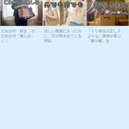
だれかの「好き」が、
涼しい部屋に入ったの
「ミリ単位の正しさ」
だれかの「愉しみ」
に、汗が噴き出てくる
よりも、身体が喜ぶ
に！
理由
「振り幅」を