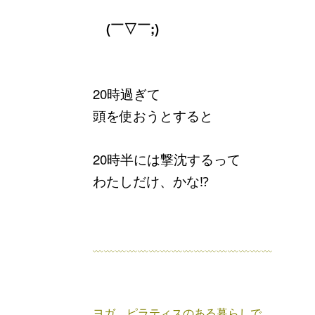
(￣▽￣;)
20時過ぎて
頭を使おうとすると
20時半には撃沈するって
わたしだけ、かな⁉
﹏﹏﹏﹏﹏﹏﹏﹏﹏﹏﹏﹏﹏﹏﹏﹏
ヨガ、ピラティスのある暮らしで