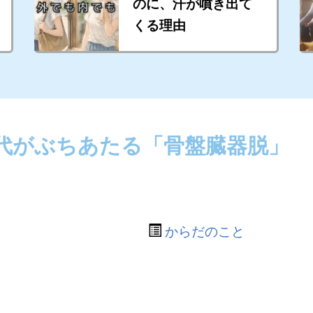
のに、汗が噴き出て
くる理由
世代がぶちあたる「骨盤臓器脱」
からだのこと