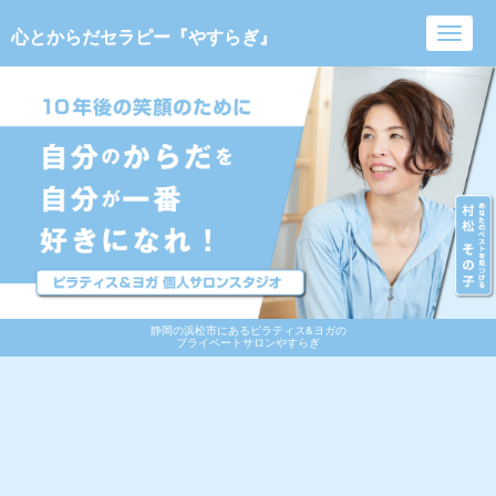
心とからだセラピー『やすらぎ』
Toggl
navig
静岡の浜松市にあるピラティス&ヨガの
プライベートサロンやすらぎ