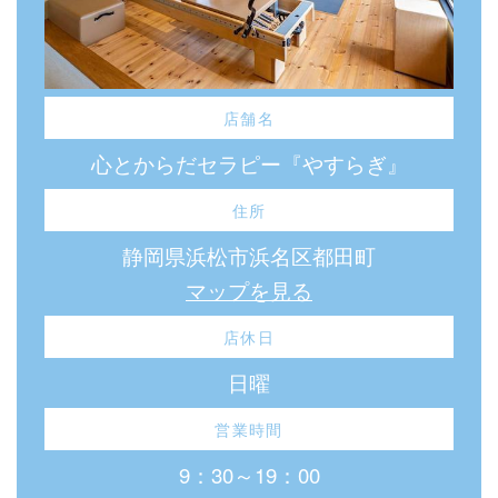
店舗名
心とからだセラピー『やすらぎ』
住所
静岡県浜松市浜名区都田町
マップを見る
店休日
日曜
営業時間
9：30～19：00