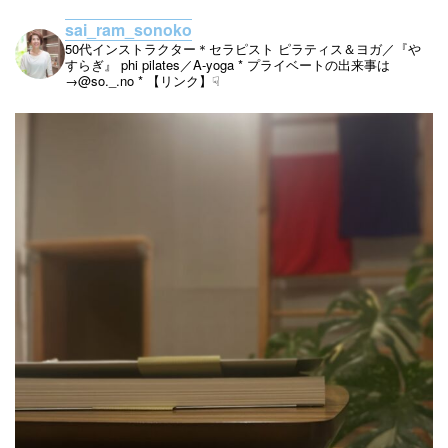
sai_ram_sonoko
50代インストラクター＊セラピスト
ピラティス＆ヨガ／『や
すらぎ』
phi pilates／A-yoga
* プライベートの出来事は
→@so._.no
* 【リンク】☟