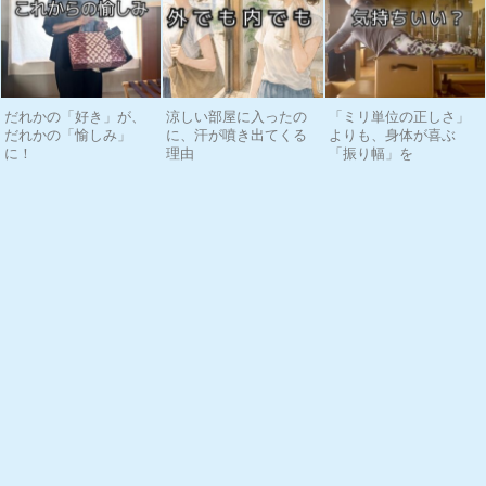
だれかの「好き」が、
涼しい部屋に入ったの
「ミリ単位の正しさ」
だれかの「愉しみ」
に、汗が噴き出てくる
よりも、身体が喜ぶ
に！
理由
「振り幅」を