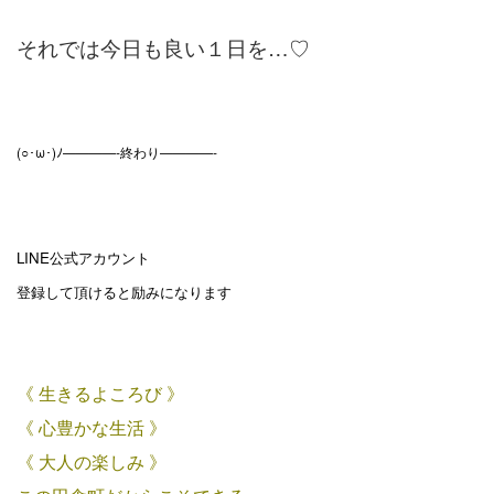
それでは今日も良い１日を…♡
(○･ω･)ﾉ————-終わり————-
LINE公式アカウント
登録して頂けると励みになります
《 生きるよころび 》
《 心豊かな生活 》
《 大人の楽しみ 》