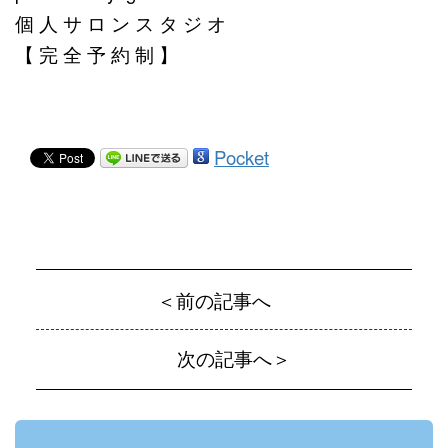
個 人 サ ロ ン ス タ ジ オ
【 完 全 予 約 制 】
Pocket
＜前の記事へ
次の記事へ＞