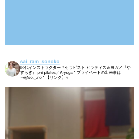
sai_ram_sonoko
50代インストラクター＊セラピスト
ピラティス＆ヨガ／『や
すらぎ』
phi pilates／A-yoga
* プライベートの出来事は
→@so._.no
* 【リンク】☟