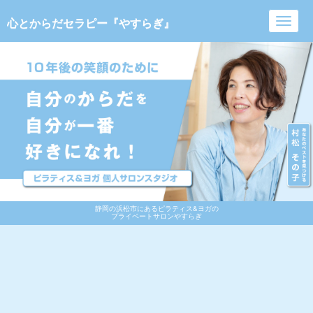
心とからだセラピー『やすらぎ』
Toggl
navig
静岡の浜松市にあるピラティス&ヨガの
プライベートサロンやすらぎ