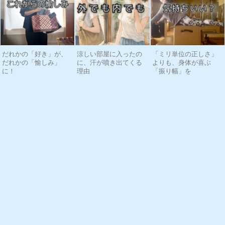
だれかの「好き」が、
涼しい部屋に入ったの
「ミリ単位の正しさ」
だれかの「愉しみ」
に、汗が噴き出てくる
よりも、身体が喜ぶ
に！
理由
「振り幅」を