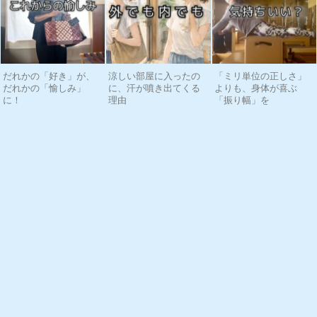
だれかの「好き」が、
涼しい部屋に入ったの
「ミリ単位の正しさ」
だれかの「愉しみ」
に、汗が噴き出てくる
よりも、身体が喜ぶ
に！
理由
「振り幅」を