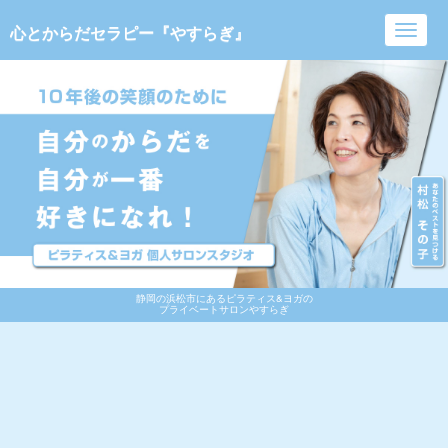
心とからだセラピー『やすらぎ』
Toggl
navig
静岡の浜松市にあるピラティス&ヨガの
プライベートサロンやすらぎ