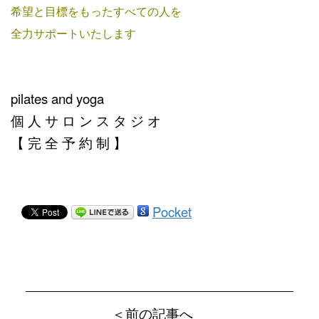
希望と目標をもったすべての人を
全力サポートいたします
pilates and yoga
個 人 サ ロ ン ス タ ジ オ
【 完 全 予 約 制 】
Pocket
＜前の記事へ