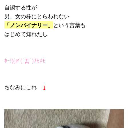
自認する性が
男、女の枠にとらわれない
「ノンバイナリー」
という言葉も
はじめて知れたし
ﾎｰ!((〆( `Д´ )ﾒﾓﾒﾓ
ちなみにこれ
↓