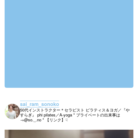
sai_ram_sonoko
50代インストラクター＊セラピスト
ピラティス＆ヨガ／『や
すらぎ』
phi pilates／A-yoga
* プライベートの出来事は
→@so._.no
* 【リンク】☟