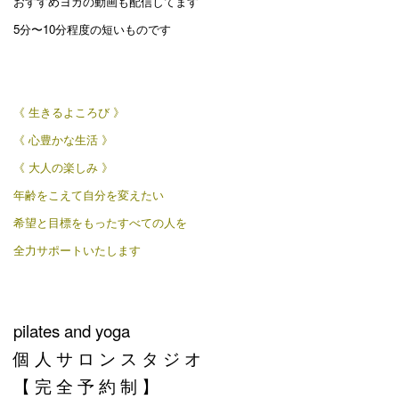
おすすめヨガの動画も配信してます
5分〜10分程度の短いものです
《 生きるよころび 》
《 心豊かな生活 》
《 大人の楽しみ 》
年齢をこえて自分を変えたい
希望と目標をもったすべての人を
全力サポートいたします
pilates and yoga
個 人 サ ロ ン ス タ ジ オ
【 完 全 予 約 制 】