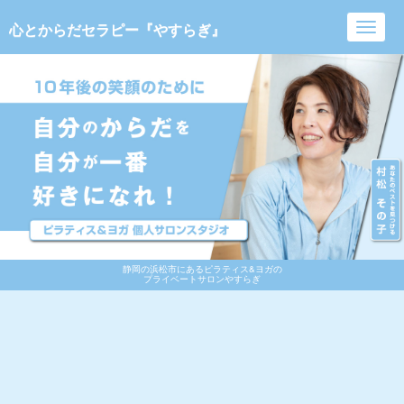
心とからだセラピー『やすらぎ』
Toggl
navig
静岡の浜松市にあるピラティス&ヨガの
プライベートサロンやすらぎ