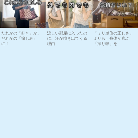
だれかの「好き」が、
涼しい部屋に入ったの
「ミリ単位の正しさ」
だれかの「愉しみ」
に、汗が噴き出てくる
よりも、身体が喜ぶ
に！
理由
「振り幅」を