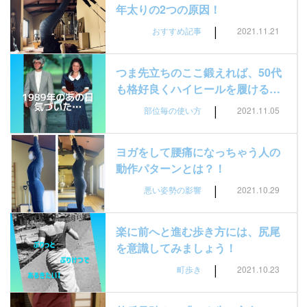
年太りの2つの原因！
|
おすすめ記事
2021.11.21
つま先立ちのここ鍛えれば、50代
も格好良くハイヒールを履ける…
|
部位毎の使い方
2021.11.05
ヨガをして腰痛になっちゃう人の
動作パターンとは？！
|
悪い姿勢の影響
2021.10.29
楽に前へと進む歩き方には、尻尾
を意識してみましょう！
|
町歩き
2021.10.23