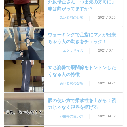
外反母趾さん「つま先の方向に」
膝は曲がってますか？
|
悪い姿勢の影響
2021.10.20
ウォーキングで足指にマメが出来
ちゃう人の動きをチェック！
|
エクササイズ
2021.10.14
立ち姿勢で股関節をトントンした
くなる人の特徴！
|
悪い姿勢の影響
2021.09.21
眼の使い方で柔軟性を上がる！視
力じゃなく視界を拡げる
|
部位毎の使い方
2021.09.02