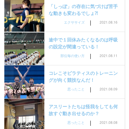
「しっぽ」の存在に気づけば苦手
な動きも変わるでしょ⁈
|
エクササイズ
2021.08.16
途中で１回休みたくなるのは呼吸
の設定が間違っている！
|
部位毎の使い方
2021.08.11
コレこそピラティスのトレーニン
グが向く競技なんだ！
|
思ったこと
2021.08.09
アスリートたちは怪我をしても何
故すぐ動き出せるのか？
|
思ったこと
2021.08.08