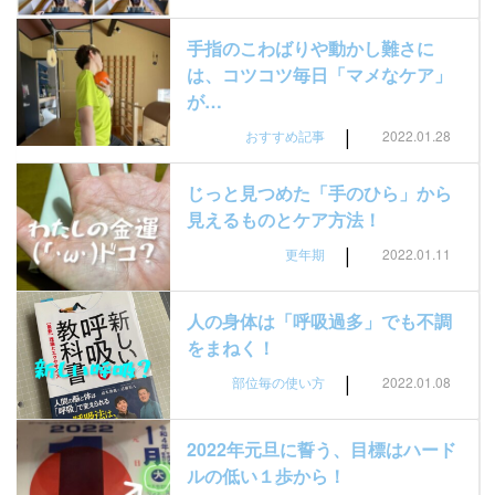
手指のこわばりや動かし難さに
は、コツコツ毎日「マメなケア」
が…
|
おすすめ記事
2022.01.28
じっと見つめた「手のひら」から
見えるものとケア方法！
|
更年期
2022.01.11
人の身体は「呼吸過多」でも不調
をまねく！
|
部位毎の使い方
2022.01.08
2022年元旦に誓う、目標はハード
ルの低い１歩から！