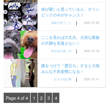
体が硬いと思っている人、オリン
ピックの今がチャンス！
|
感覚を使うこと
2021.07.25
ここを見れば大丈夫、大切な家族
の不調を見逃さない！
|
部位毎の使い方
2021.07.15
踵をつけて「壁立ち」すると大抵
みんな不良姿勢になる！
|
おすすめ記事
2021.07.11
Page 4 of 4
1
2
3
4