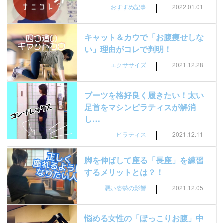
|
おすすめ記事
2022.01.01
キャット＆カウで「お腹痩せしな
い」理由がコレで判明！
|
エクササイズ
2021.12.28
ブーツを格好良く履きたい！太い
足首をマシンピラティスが解消
し…
|
ピラティス
2021.12.11
脚を伸ばして座る「長座」を練習
するメリットとは？！
|
悪い姿勢の影響
2021.12.05
悩める女性の「ぽっこりお腹」中