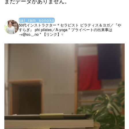
まだデータがありません。
sai_ram_sonoko
50代インストラクター＊セラピスト
ピラティス＆ヨガ／『や
すらぎ』
phi pilates／A-yoga
* プライベートの出来事は
→@so._.no
* 【リンク】☟