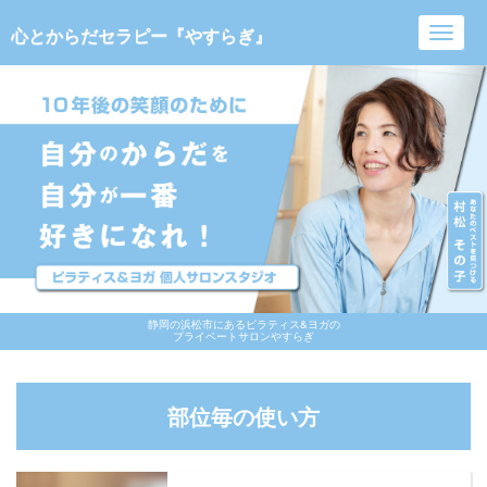
心とからだセラピー『やすらぎ』
Toggl
navig
静岡の浜松市にあるピラティス&ヨガの
プライベートサロンやすらぎ
部位毎の使い方