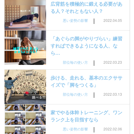
広背筋を積極的に鍛える必要があ
る人？それともない人？
|
悪い姿勢の影響
2022.04.05
「あぐらの脚がやりづらい」練習
すればできるようになる人、な
ら…
|
部位毎の使い方
2022.03.23
歩ける、走れる、基本のエクササ
イズで「脚をつくる」
|
部位毎の使い方
2022.03.13
家でやる体幹トレーニング、ワン
ランク上を目指すなら
|
悪い姿勢の影響
2022.02.06