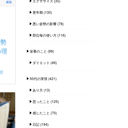
エクササイズ
(35)
更年期
(130)
悪い姿勢の影響
(78)
部位毎の使い方
(116)
姿勢
の理
栄養のこと
(99)
ダイエット
(46)
響
50代の実情
(421)
あり方
(13)
思ったこと
(125)
感じたこと
(70)
日記
(194)