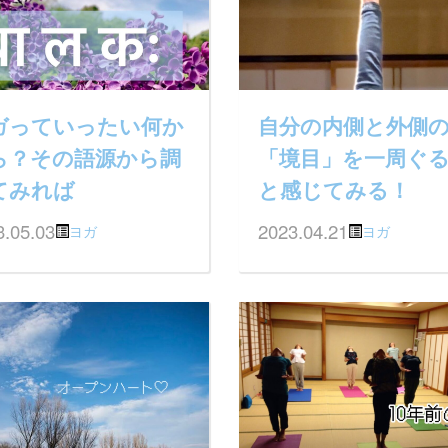
ガっていったい何か
自分の内側と外側
ら？その語源から調
「境目」を一周ぐ
てみれば
と感じてみる！
3.05.03
2023.04.21
ヨガ
ヨガ