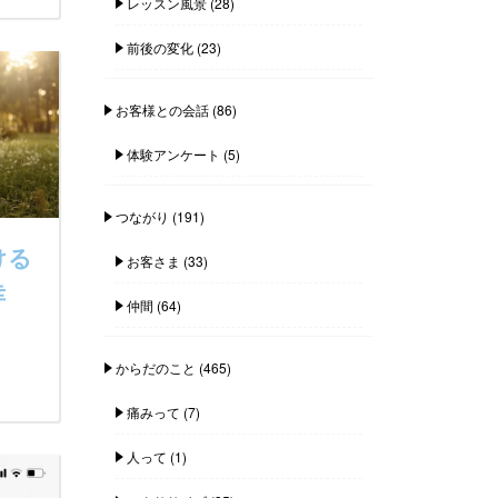
レッスン風景
(28)
前後の変化
(23)
お客様との会話
(86)
体験アンケート
(5)
つながり
(191)
ける
お客さま
(33)
幸
仲間
(64)
からだのこと
(465)
痛みって
(7)
人って
(1)