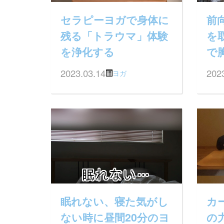
セラピーヨガで身体に
前
残る「トラウマ」体験
を
を浄化する
で
2023.03.14
202
ヨガ
眠れない、寝た気がし
カ
ない時に昼間20分のヨ
の