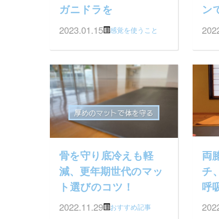
ガニドラを
ン
2023.01.15
202
感覚を使うこと
骨を守り底冷えも軽
両
減、更年期世代のマッ
チ
ト選びのコツ！
呼
2022.11.29
202
おすすめ記事