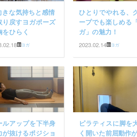
向きな気持ちと感情
ひとりでやれる、
取り戻すヨガポーズ
ープでも楽しめる
胸をひらく
ガ」の魅力！
3.02.18
2023.02.14
ヨガ
ヨガ
ールアップを下半身
ピラティスに脚を
力が抜けるポジショ
く開いた前屈動作