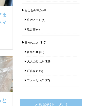
もしもの時の
(42)
マる
終活ノート
(5)
ハマ
遺言書
(4)
日々のこと
(410)
言葉の庭
(32)
大人の楽しみ
(128)
町歩き
(110)
ファーミング
(97)
ると
人気記事(トータル)