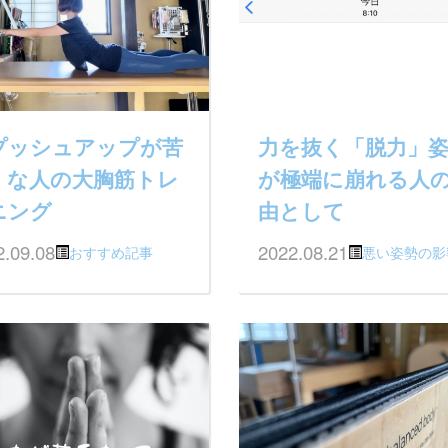
プッシュアップが苦
力を抜く「脱力」
」な人の大胸筋トレ
が極端に崩れる人
ニング
由として
2.09.08
2022.08.21
おすすめ記事
悪い姿勢の影