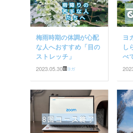
梅雨時期の体調が心配
ヨ
な人へおすすめ「目の
し
ストレッチ」
べ
2023.05.30
202
ヨガ