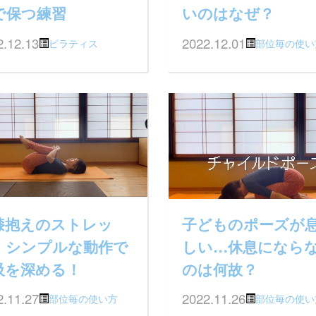
で保つ練習
いのはなぜ？
2.12.13
2022.12.01
ピラティス
部位毎の使い
膝抱えのストレッ
子どものポーズが
、シンプルな動作で
しい…休息になら
吸を深める！
のは何故？
2.11.27
2022.11.26
部位毎の使い方
部位毎の使い