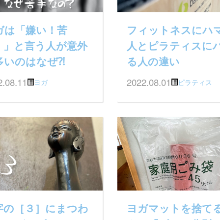
ガは「嫌い！苦
フィットネスにハ
！」と言う人が意外
人とピラティスに
多いのはなぜ⁈
る人の違い
2.08.11
2022.08.01
ヨガ
ピラティス
字の［３］にまつわ
ヨガマットを捨て